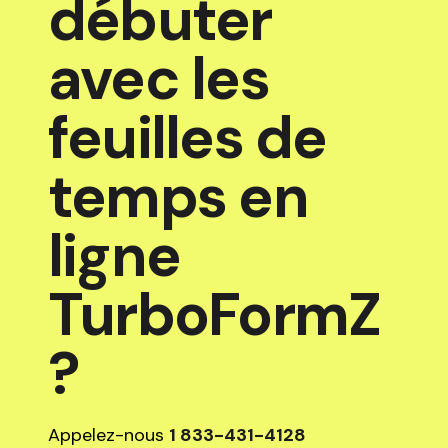
débuter
avec les
feuilles de
temps en
ligne
TurboFormZ
?
Appelez-nous
1 833-431-4128